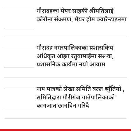
गाैरादहका
मेयर साहकी श्रीमतिलाई
काेराेना संक्रमण, मेयर हाेम क्वारेन्टाइनमा
गाैरादह
नगरपालिकाका प्रशासकिय
अधिकृत ओझा रतुवामाईमा सरूवा,
प्रशासनिक कार्यमा नयाँ आयाम
नाम
मात्रकाे लेखा समिति बल्ल ब्युँतियाे ,
समितिद्वारा गाैरीगंज गाउँपालिकाकाे
कागजात छानविन गरिदै