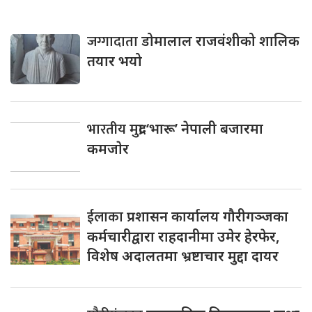
जग्गादाता
डोमालाल राजवंशीको शालिक
तयार भयो
भारतीय
मुद्रा ‘भारू’ नेपाली बजारमा
कमजाेर
ईलाका
प्रशासन कार्यालय गौरीगञ्जका
कर्मचारीद्वारा राहदानीमा उमेर हेरफेर,
विशेष अदालतमा भ्रष्टाचार मुद्दा दायर