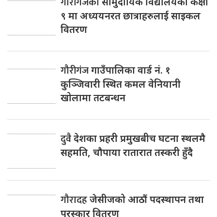
गौरीगंजका
सामुदायिक विद्यालयका कक्षा
९ मा अध्ययनरत छात्राहरुलाई साइकल
वितरण
गौरीगंज
गाउँपालिका वार्ड नं. १
कुञ्जिवारी स्थित कमल वेनियानी
खोलामा तटबन्धन
दुवै
देशका प्रहरी प्रमुखबीच घटना स्थलमै
सहमति, चाैपाया रातारात तस्करी हुँदै
गौरादह
जेसीजको आठौं पदस्थापन तथा
पुरस्कार वितरण