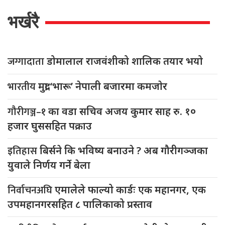
भर्खरै
जग्गादाता
डोमालाल राजवंशीको शालिक तयार भयो
भारतीय
मुद्रा ‘भारू’ नेपाली बजारमा कमजाेर
गौरीगञ्ज–१
का वडा सचिव अजय कुमार साह रु. १०
हजार घुससहित पक्राउ
इतिहास
बिर्सने कि भविष्य बनाउने ? अब गौरीगञ्जका
युवाले निर्णय गर्ने बेला
निर्वाचनअघि
एमालेले फाल्यो कार्डः एक महानगर, एक
उपमहानगरसहित ८ पालिकाको प्रस्ताव