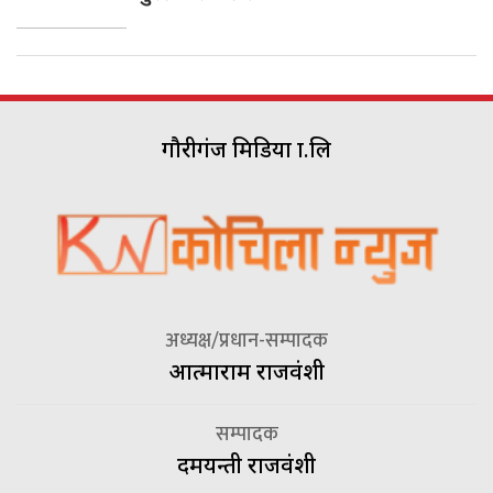
गौरीगंज मिडिया प्रा.लि
अध्यक्ष/प्रधान-सम्पादक
आत्माराम राजवंशी
सम्पादक
दमयन्ती राजवंशी