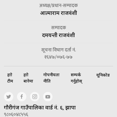
अध्यक्ष/प्रधान-सम्पादक
आत्माराम राजवंशी
सम्पादक
दमयन्ती राजवंशी
सूचना विभाग दर्ता नं.
१६४७/०७६-७७
हाम्रो
हाम्रो
गोपनीयता
सम्पर्क
यूनिकोड
टीम
बारेमा
नीति
गर्नुहोस्
गाैरीगंज गाउँपालिका वार्ड नं. ६, झापा
९८०६०४८५५६