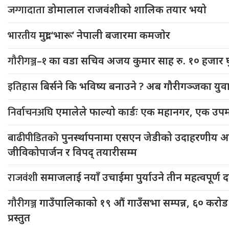
जग्गादाता
डोमालाल राजवंशीको शालिक तयार भयो
भारतीय
मुद्रा ‘भारू’ नेपाली बजारमा कमजाेर
गौरीगञ्ज–१
का वडा सचिव अजय कुमार साह रु. १० हजार घ
इतिहास
बिर्सने कि भविष्य बनाउने ? अब गौरीगञ्जका युवाले
निर्वाचनअघि
एमालेले फाल्यो कार्डः एक महानगर, एक उप
बाढीपीडितको
पुनर्स्थापनामा एसएन जेडीको उदाहरणीय अभि
जीविकोपार्जन र विपद् तयारीसम्म
राजवंशी
समाजलाई नयाँ उचाईमा पुर्याउने तीन महत्वपूर्ण द
गौरीगञ्ज
गाउँपालिकाको १९ औं गाउँसभा सम्पन्न, ६० करोड
प्रस्तुत