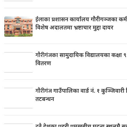
ईलाका
प्रशासन कार्यालय गौरीगञ्जका कर्मच
विशेष अदालतमा भ्रष्टाचार मुद्दा दायर
गौरीगंजका
सामुदायिक विद्यालयका कक्षा 
वितरण
गौरीगंज
गाउँपालिका वार्ड नं. १ कुञ्जिवा
तटबन्धन
दुवै
देशका प्रहरी प्रमुखबीच घटना स्थलमै सह