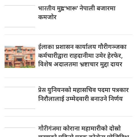
भारतीय
मुद्रा ‘भारू’ नेपाली बजारमा
कमजाेर
ईलाका
प्रशासन कार्यालय गौरीगञ्जका
कर्मचारीद्वारा राहदानीमा उमेर हेरफेर,
विशेष अदालतमा भ्रष्टाचार मुद्दा दायर
प्रेस
युनियनकाे महासचिव पदमा पत्रकार
निराैलालाई उम्मेदवारी बनाउने निर्णय
गाैरीगंजमा
काेराना महामारीकाे दाेस्राे