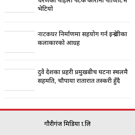
चरणकाे पहिलाे पटक काेराेना पाेजिटिभ
भेटियाे
नाटकघर
निर्माणमा सहयोग गर्न इन्द्रेणीका
कलाकारको आग्रह
दुवै
देशका प्रहरी प्रमुखबीच घटना स्थलमै
सहमति, चाैपाया रातारात तस्करी हुँदै
गौरीगंज मिडिया प्रा.लि