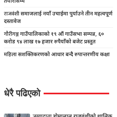
तयारीसम्म
राजवंशी
समाजलाई नयाँ उचाईमा पुर्याउने तीन महत्वपूर्ण
दस्तावेज
गौरीगञ्ज
गाउँपालिकाको १९ औं गाउँसभा सम्पन्न, ६०
करोड ९४ लाख १७ हजार रुपैयाँको बजेट प्रस्तुत
महिला
सशक्तिकरणको आधार बन्दै रुपान्तरणीय कक्षा
धेरै पढिएको
जग्गादाता
डोमालाल राजवंशीको शालिक