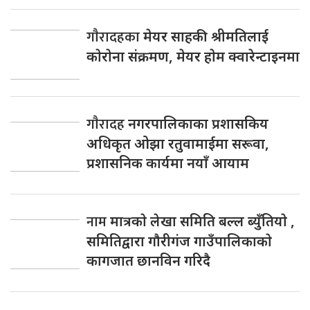
गाैरादहका
मेयर साहकी श्रीमतिलाई
काेराेना संक्रमण, मेयर हाेम क्वारेन्टाइनमा
गाैरादह
नगरपालिकाका प्रशासकिय
अधिकृत ओझा रतुवामाईमा सरूवा,
प्रशासनिक कार्यमा नयाँ आयाम
नाम
मात्रकाे लेखा समिति बल्ल ब्युँतियाे ,
समितिद्वारा गाैरीगंज गाउँपालिकाकाे
कागजात छानविन गरिदै