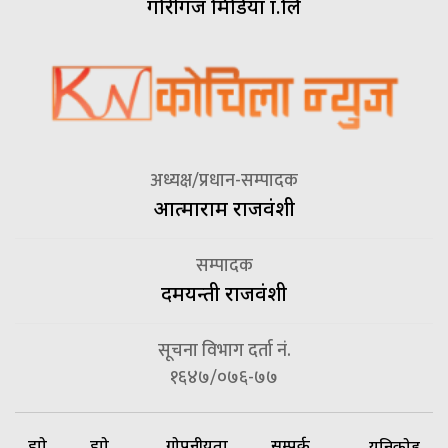
गौरीगंज मिडिया प्रा.लि
अध्यक्ष/प्रधान-सम्पादक
आत्माराम राजवंशी
सम्पादक
दमयन्ती राजवंशी
सूचना विभाग दर्ता नं.
१६४७/०७६-७७
हाम्रो
हाम्रो
गोपनीयता
सम्पर्क
यूनिकोड