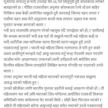
पूजापाठ लगाउनु छ भन्दै उनलाई चैत २६ गते सिलुगुडी हुदै कोलकाता लगेको
बताइएको छ । पीडित राजवंशीका अनुसार कोलकाता रेल्वे स्टेशन बाहिर
निस्किन साथ केही अपरिचित समूहले दुवै जनालाई जिपमा चढन लगाए र
गाडीमा चढन साथ मेरो अनुहारमा कालो मास लगाएर अज्ञात एक घरमा
पुयाएर बन्धक बनाएको बताए ।
नयाँ ठाउ त्यसमाथि अपहरण परेको महसुस गर्दै ‘तपाईहरु को हो, र ‘हामीलाई
कि बन्धक बनाएको’ भन्दै प्रश्न गर्दा ती समूहले भारती भन्ने महिला कहाँ छ
भन्दै शारीरीक तथा मानिसक यतना दिएको घटना भावुृक हुदै उनले
पत्रकारलाई सुनाए । भारती भन्ने महिला जिम्मा नलगाएमा जे पनि हुन सक्ने
जस्ता धम्कीपूर्ण भनाइले गर्दा आफू भारतमा मर्नु भन्दा नेपालमै ज्यान गएपनि
जाओस भनेर अपहरणवाट उम्कनको लागी उनीहरुले भने बमोजिम सात
दिनभित्र महिला जिम्मा लगाइदिने लिखित कागज गरेपछि घर पठाएको उनले
बताए ।
उनका अनुसार भारती भन्ने महिला भारतको कान्तापुरी नकशल समूहमा
आवद्ध भएको महिला हुन् ।
उनको खोजीका लागि भारतीय गुप्तचर प्रहरीले मलाई अपहरण गरेको हो । ती
महिलासंग चार वर्ष अघि भारतको शिव मन्दिरमा आयोजित राजवंशी विकास
समितिको भाषा सम्मेलनमा भेट भएको थियो । सोही बेला चिनजान भएको र
अहिले ती महिलाको बारेमा आफुलाई थाहा समेत नभएको उनले पत्रकारलाई