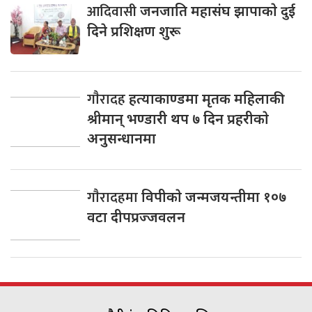
आदिवासी
जनजाति महासंघ झापाकाे दुई
दिने प्रशिक्षण शुरू
गाैरादह
हत्याकाण्डमा मृतक महिलाकी
श्रीमान् भण्डारी थप ७ दिन प्रहरीकाे
अनुसन्धानमा
गाैरादहमा
विपीकाे जन्मजयन्तीमा १०७
वटा दीपप्रज्जवलन