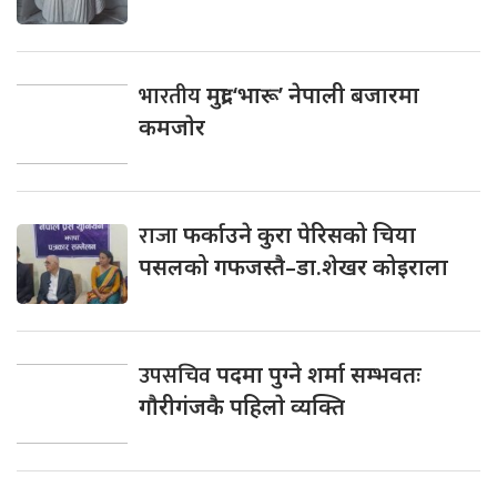
भारतीय
मुद्रा ‘भारू’ नेपाली बजारमा
कमजाेर
राजा
फर्काउने कुरा पेरिसको चिया
पसलको गफजस्तै–डा.शेखर कोइराला
उपसचिव
पदमा पुग्ने शर्मा सम्भवतः
गाैरीगंजकै पहिलाे व्यक्ति