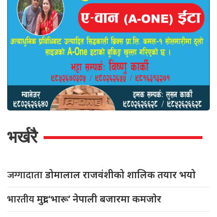
भर्खरै
जग्गादाता
डोमालाल राजवंशीको शालिक तयार भयो
भारतीय
मुद्रा ‘भारू’ नेपाली बजारमा कमजाेर