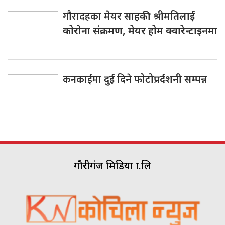
गाैरादहका
मेयर साहकी श्रीमतिलाई
काेराेना संक्रमण, मेयर हाेम क्वारेन्टाइनमा
कनकाईमा
दुई दिने फोटोप्रर्दशनी सम्पन्न
गौरीगंज मिडिया प्रा.लि