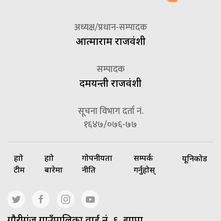
अध्यक्ष/प्रधान-सम्पादक
आत्माराम राजवंशी
सम्पादक
दमयन्ती राजवंशी
सूचना विभाग दर्ता नं.
१६४७/०७६-७७
हाम्रो
हाम्रो
गोपनीयता
सम्पर्क
यूनिकोड
टीम
बारेमा
नीति
गर्नुहोस्
गाैरीगंज गाउँपालिका वार्ड नं. ६, झापा