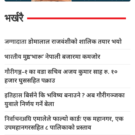
भर्खरै
जग्गादाता
डोमालाल राजवंशीको शालिक तयार भयो
भारतीय
मुद्रा ‘भारू’ नेपाली बजारमा कमजाेर
गौरीगञ्ज–१
का वडा सचिव अजय कुमार साह रु. १०
हजार घुससहित पक्राउ
इतिहास
बिर्सने कि भविष्य बनाउने ? अब गौरीगञ्जका
युवाले निर्णय गर्ने बेला
निर्वाचनअघि
एमालेले फाल्यो कार्डः एक महानगर, एक
उपमहानगरसहित ८ पालिकाको प्रस्ताव