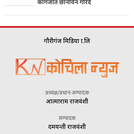
कागजात छानविन गरिदै
गौरीगंज मिडिया प्रा.लि
अध्यक्ष/प्रधान-सम्पादक
आत्माराम राजवंशी
सम्पादक
दमयन्ती राजवंशी