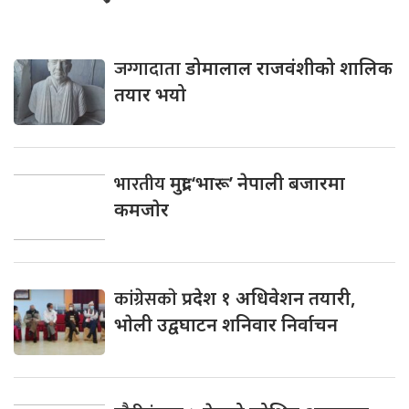
जग्गादाता
डोमालाल राजवंशीको शालिक
तयार भयो
भारतीय
मुद्रा ‘भारू’ नेपाली बजारमा
कमजाेर
कांग्रेसकाे
प्रदेश १ अधिवेशन तयारी,
भाेली उद्वघाटन शनिवार निर्वाचन