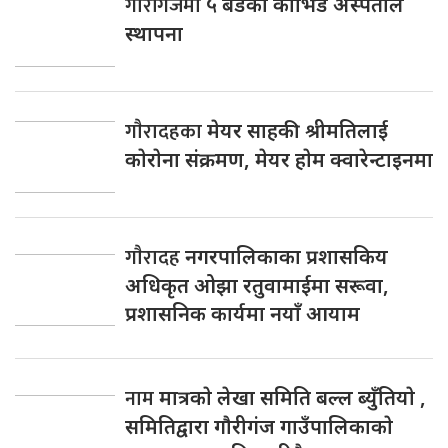
गौरीगंजमा
५ बेडको कोभिड अस्पताल
स्थापना
गाैरादहका
मेयर साहकी श्रीमतिलाई
काेराेना संक्रमण, मेयर हाेम क्वारेन्टाइनमा
गाैरादह
नगरपालिकाका प्रशासकिय
अधिकृत ओझा रतुवामाईमा सरूवा,
प्रशासनिक कार्यमा नयाँ आयाम
नाम
मात्रकाे लेखा समिति बल्ल ब्युँतियाे ,
समितिद्वारा गाैरीगंज गाउँपालिकाकाे