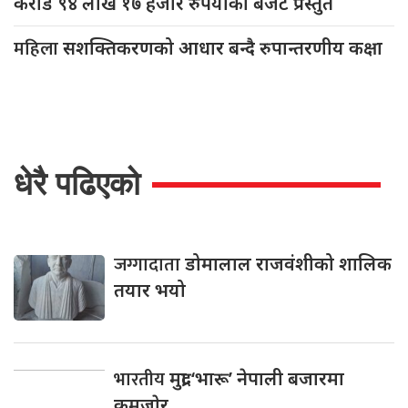
करोड ९४ लाख १७ हजार रुपैयाँको बजेट प्रस्तुत
महिला
सशक्तिकरणको आधार बन्दै रुपान्तरणीय कक्षा
धेरै पढिएको
जग्गादाता
डोमालाल राजवंशीको शालिक
तयार भयो
भारतीय
मुद्रा ‘भारू’ नेपाली बजारमा
कमजाेर