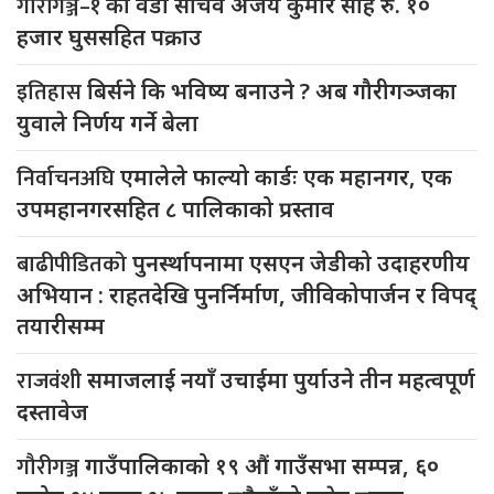
गौरीगञ्ज–१
का वडा सचिव अजय कुमार साह रु. १०
हजार घुससहित पक्राउ
इतिहास
बिर्सने कि भविष्य बनाउने ? अब गौरीगञ्जका
युवाले निर्णय गर्ने बेला
निर्वाचनअघि
एमालेले फाल्यो कार्डः एक महानगर, एक
उपमहानगरसहित ८ पालिकाको प्रस्ताव
बाढीपीडितको
पुनर्स्थापनामा एसएन जेडीको उदाहरणीय
अभियान : राहतदेखि पुनर्निर्माण, जीविकोपार्जन र विपद्
तयारीसम्म
राजवंशी
समाजलाई नयाँ उचाईमा पुर्याउने तीन महत्वपूर्ण
दस्तावेज
गौरीगञ्ज
गाउँपालिकाको १९ औं गाउँसभा सम्पन्न, ६०