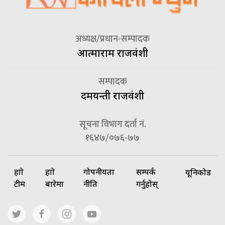
अध्यक्ष/प्रधान-सम्पादक
आत्माराम राजवंशी
सम्पादक
दमयन्ती राजवंशी
सूचना विभाग दर्ता नं.
१६४७/०७६-७७
हाम्रो
हाम्रो
गोपनीयता
सम्पर्क
यूनिकोड
टीम
बारेमा
नीति
गर्नुहोस्