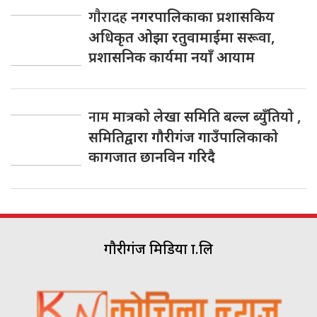
गाैरादह
नगरपालिकाका प्रशासकिय
अधिकृत ओझा रतुवामाईमा सरूवा,
प्रशासनिक कार्यमा नयाँ आयाम
नाम
मात्रकाे लेखा समिति बल्ल ब्युँतियाे ,
समितिद्वारा गाैरीगंज गाउँपालिकाकाे
कागजात छानविन गरिदै
गौरीगंज मिडिया प्रा.लि