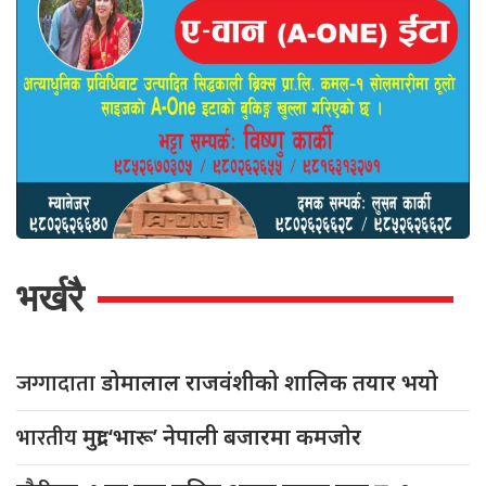
भर्खरै
जग्गादाता
डोमालाल राजवंशीको शालिक तयार भयो
भारतीय
मुद्रा ‘भारू’ नेपाली बजारमा कमजाेर