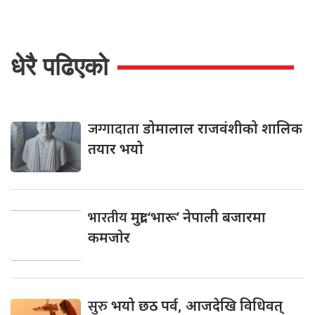
धेरै पढिएको
जग्गादाता
डोमालाल राजवंशीको शालिक
तयार भयो
भारतीय
मुद्रा ‘भारू’ नेपाली बजारमा
कमजाेर
सुरु
भयो छठ पर्व, आजदेखि विधिवत्