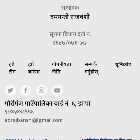
सम्पादक
दमयन्ती राजवंशी
सूचना विभाग दर्ता नं.
१६४७/०७६-७७
हाम्रो
हाम्रो
गोपनीयता
सम्पर्क
यूनिकोड
टीम
बारेमा
नीति
गर्नुहोस्
गाैरीगंज गाउँपालिका वार्ड नं. ६, झापा
९८०६०४८५५६
adrajbanshi@gmail.com