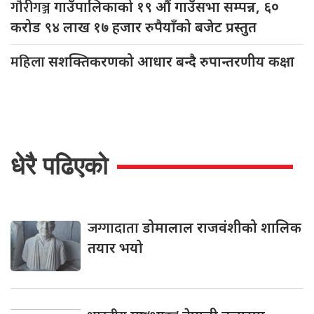
गौरीगञ्ज
गाउँपालिकाको १९ औं गाउँसभा सम्पन्न, ६०
करोड ९४ लाख १७ हजार रुपैयाँको बजेट प्रस्तुत
महिला
सशक्तिकरणको आधार बन्दै रुपान्तरणीय कक्षा
धेरै पढिएको
जग्गादाता
डोमालाल राजवंशीको शालिक
तयार भयो