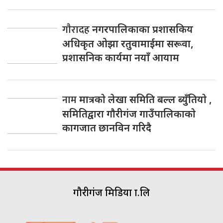
गाैरादह
नगरपालिकाका प्रशासकिय
अधिकृत ओझा रतुवामाईमा सरूवा,
प्रशासनिक कार्यमा नयाँ आयाम
नाम
मात्रकाे लेखा समिति बल्ल ब्युँतियाे ,
समितिद्वारा गाैरीगंज गाउँपालिकाकाे
कागजात छानविन गरिदै
गौरीगंज मिडिया प्रा.लि