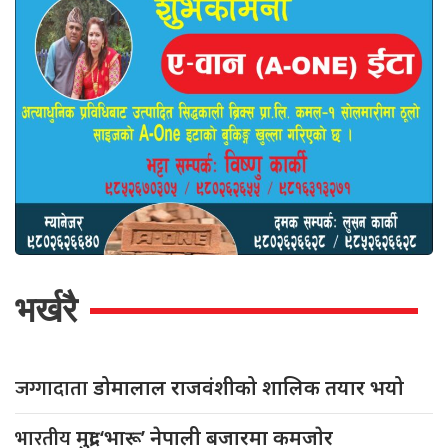
भर्खरै
जग्गादाता
डोमालाल राजवंशीको शालिक तयार भयो
भारतीय
मुद्रा ‘भारू’ नेपाली बजारमा कमजाेर