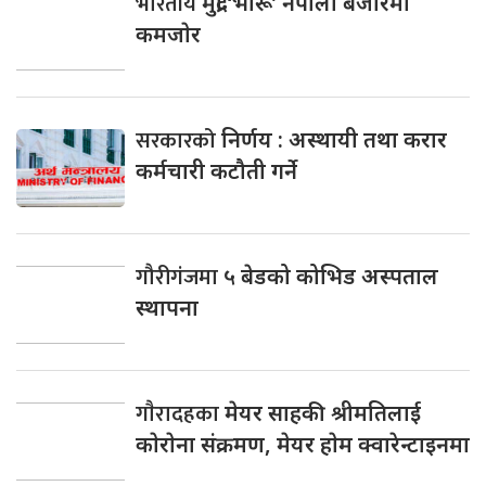
भारतीय
मुद्रा ‘भारू’ नेपाली बजारमा
कमजाेर
सरकारको
निर्णय : अस्थायी तथा करार
कर्मचारी कटौती गर्ने
गौरीगंजमा
५ बेडको कोभिड अस्पताल
स्थापना
गाैरादहका
मेयर साहकी श्रीमतिलाई
काेराेना संक्रमण, मेयर हाेम क्वारेन्टाइनमा