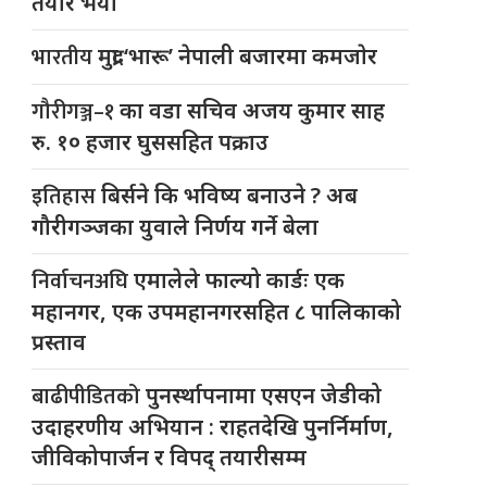
तयार भयो
भारतीय
मुद्रा ‘भारू’ नेपाली बजारमा कमजाेर
गौरीगञ्ज–१
का वडा सचिव अजय कुमार साह
रु. १० हजार घुससहित पक्राउ
इतिहास
बिर्सने कि भविष्य बनाउने ? अब
गौरीगञ्जका युवाले निर्णय गर्ने बेला
निर्वाचनअघि
एमालेले फाल्यो कार्डः एक
महानगर, एक उपमहानगरसहित ८ पालिकाको
प्रस्ताव
बाढीपीडितको
पुनर्स्थापनामा एसएन जेडीको
उदाहरणीय अभियान : राहतदेखि पुनर्निर्माण,
जीविकोपार्जन र विपद् तयारीसम्म