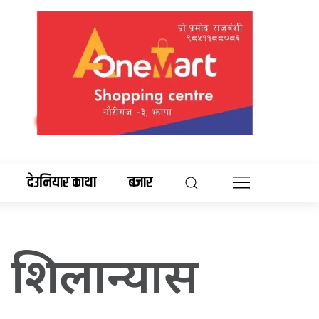
देउनियार काथा
बजार
न शिलान्यास