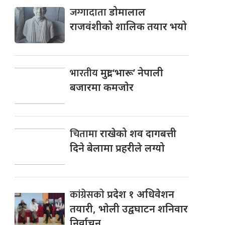
जग्गादाता
डोमालाल
राजवंशीको शालिक तयार भयो
भारतीय
मुद्रा ‘भारू’ नेपाली
बजारमा कमजाेर
चितामा
राखेको शव दागबत्ती
दिने बेलामा प्रहरीले लग्यो
कांग्रेसकाे
प्रदेश १ अधिवेशन
तयारी, भाेली उद्वघाटन शनिवार
निर्वाचन