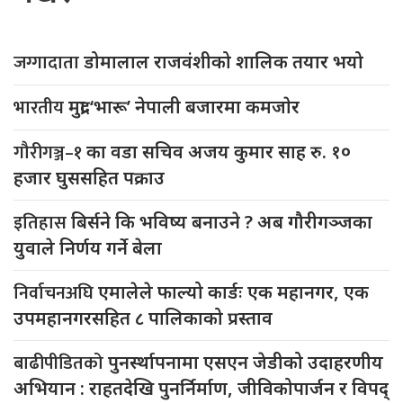
जग्गादाता
डोमालाल राजवंशीको शालिक तयार भयो
भारतीय
मुद्रा ‘भारू’ नेपाली बजारमा कमजाेर
गौरीगञ्ज–१
का वडा सचिव अजय कुमार साह रु. १०
हजार घुससहित पक्राउ
इतिहास
बिर्सने कि भविष्य बनाउने ? अब गौरीगञ्जका
युवाले निर्णय गर्ने बेला
निर्वाचनअघि
एमालेले फाल्यो कार्डः एक महानगर, एक
उपमहानगरसहित ८ पालिकाको प्रस्ताव
बाढीपीडितको
पुनर्स्थापनामा एसएन जेडीको उदाहरणीय
अभियान : राहतदेखि पुनर्निर्माण, जीविकोपार्जन र विपद्