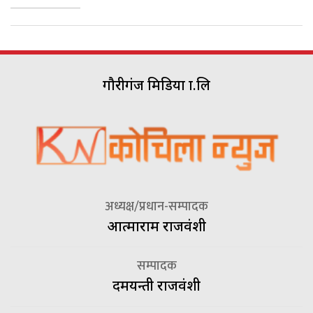
गौरीगंज मिडिया प्रा.लि
अध्यक्ष/प्रधान-सम्पादक
आत्माराम राजवंशी
सम्पादक
दमयन्ती राजवंशी