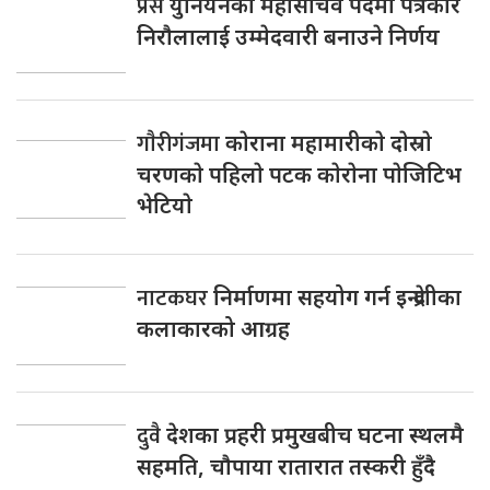
प्रेस
युनियनकाे महासचिव पदमा पत्रकार
निराैलालाई उम्मेदवारी बनाउने निर्णय
गाैरीगंजमा
काेराना महामारीकाे दाेस्राे
चरणकाे पहिलाे पटक काेराेना पाेजिटिभ
भेटियाे
नाटकघर
निर्माणमा सहयोग गर्न इन्द्रेणीका
कलाकारको आग्रह
दुवै
देशका प्रहरी प्रमुखबीच घटना स्थलमै
सहमति, चाैपाया रातारात तस्करी हुँदै