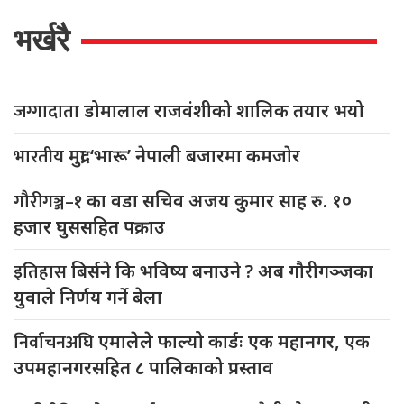
भर्खरै
जग्गादाता
डोमालाल राजवंशीको शालिक तयार भयो
भारतीय
मुद्रा ‘भारू’ नेपाली बजारमा कमजाेर
गौरीगञ्ज–१
का वडा सचिव अजय कुमार साह रु. १०
हजार घुससहित पक्राउ
इतिहास
बिर्सने कि भविष्य बनाउने ? अब गौरीगञ्जका
युवाले निर्णय गर्ने बेला
निर्वाचनअघि
एमालेले फाल्यो कार्डः एक महानगर, एक
उपमहानगरसहित ८ पालिकाको प्रस्ताव