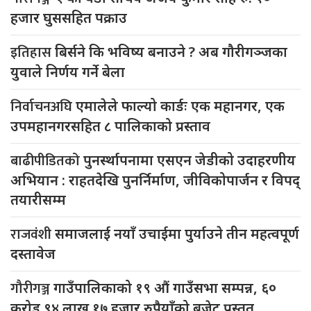
हजार घुससहित पक्राउ
इतिहास
बिर्सने कि भविष्य बनाउने ? अब गौरीगञ्जका
युवाले निर्णय गर्ने बेला
निर्वाचनअघि
एमालेले फाल्यो कार्डः एक महानगर, एक
उपमहानगरसहित ८ पालिकाको प्रस्ताव
बाढीपीडितको
पुनर्स्थापनामा एसएन जेडीको उदाहरणीय
अभियान : राहतदेखि पुनर्निर्माण, जीविकोपार्जन र विपद्
तयारीसम्म
राजवंशी
समाजलाई नयाँ उचाईमा पुर्याउने तीन महत्वपूर्ण
दस्तावेज
गौरीगञ्ज
गाउँपालिकाको १९ औं गाउँसभा सम्पन्न, ६०
करोड ९४ लाख १७ हजार रुपैयाँको बजेट प्रस्तुत