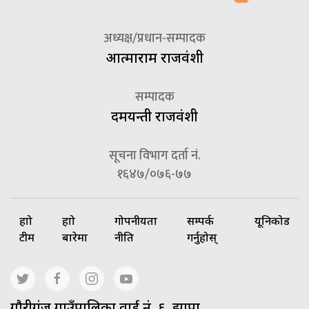
अध्यक्ष/प्रधान-सम्पादक
आत्माराम राजवंशी
सम्पादक
दमयन्ती राजवंशी
सूचना विभाग दर्ता नं.
१६४७/०७६-७७
हाम्रो
हाम्रो
गोपनीयता
सम्पर्क
यूनिकोड
टीम
बारेमा
नीति
गर्नुहोस्
गाैरीगंज गाउँपालिका वार्ड नं. ६, झापा