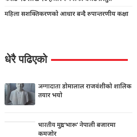
महिला
सशक्तिकरणको आधार बन्दै रुपान्तरणीय कक्षा
धेरै पढिएको
जग्गादाता
डोमालाल राजवंशीको शालिक
तयार भयो
भारतीय
मुद्रा ‘भारू’ नेपाली बजारमा
कमजाेर