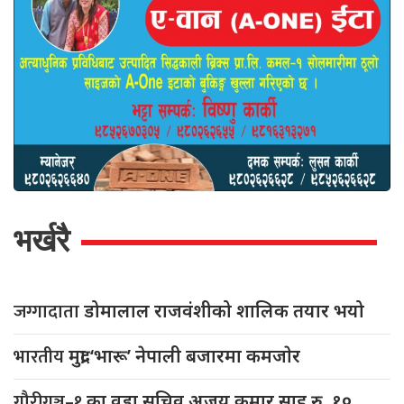
भर्खरै
जग्गादाता
डोमालाल राजवंशीको शालिक तयार भयो
भारतीय
मुद्रा ‘भारू’ नेपाली बजारमा कमजाेर
गौरीगञ्ज–१
का वडा सचिव अजय कुमार साह रु. १०