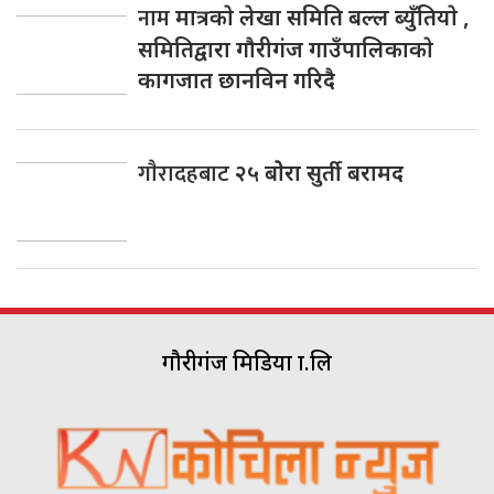
नाम
मात्रकाे लेखा समिति बल्ल ब्युँतियाे ,
समितिद्वारा गाैरीगंज गाउँपालिकाकाे
कागजात छानविन गरिदै
गाैरादहबाट
२५ बाेेरा सुर्ती बरामद
गौरीगंज मिडिया प्रा.लि