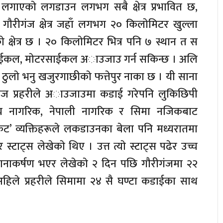
लगाएकाे लगडाउन लगभग सबै क्षेत्र प्रभावित छ,
गाैरीगंज क्षेत्र जहाँ लगभग २० किलाेमिटर खुल्ला
 क्षेत्र छ । २० किलाेमिटर भित्र पनि ७ स्थान त स
साईकल, माेटरसाईकल अाउजाउ गर्न सकिन्छ । अलि
 ठुलाे भनु खजुरगाछीकाे फत्तेपुर नाका छ । यी साना
गंज प्रहरीले अाउजाउमा कडाई गरेपनि लुकिछिपी
िय नागरिक, नेपाली नागरिक र सिमा नजिकबाट
्रेट’ व्यक्तिहरूले लकडाउनका बेला पनि मध्यरातमा
स्टाट्स लेखेकाे थिए । उत्त त्याे स्टाट्स पढेर उच्च
ध्यानाकर्षण भएर लेखेकाे २ दिन पछि गाैरीगंजमा २२
। अहिले प्रहरीले सिमामा २४ सै घण्टा कडाईका साथ