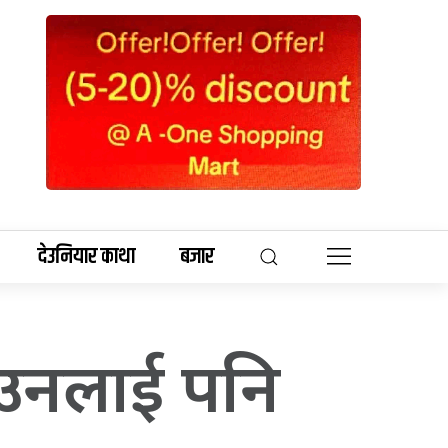
देउनियार काथा
बजार
 उनलाई पनि