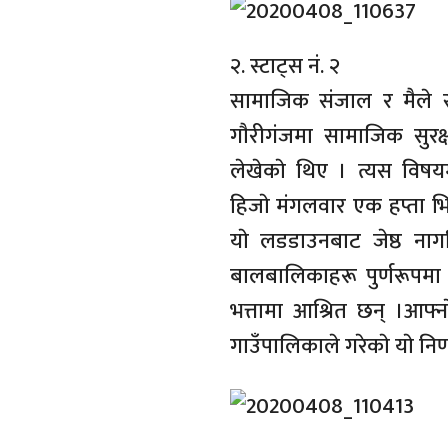
२. स्टाट्स नं. २
सामाजिक संजाल र मैले स
गाैरीगंजमा सामाजिक सुरक्
लेखेकाे थिए । त्यस विषय
हिजाे मंगलवार एक हप्ता भित्
याे लडडाउनबाट जेष्ठ ना
बालबालिकाहरू पुर्णरूपमा
भत्तामा आश्रित छन् ।आफ्न
गाउँपालिकाले गरेकाे याे निर्