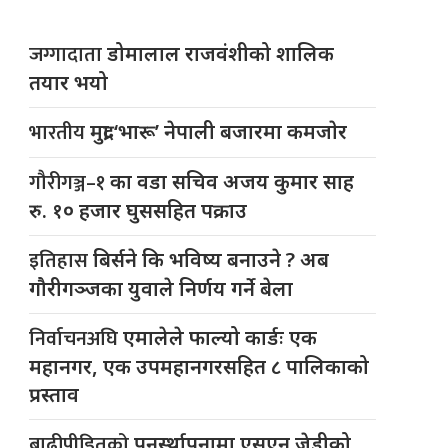
जग्गादाता
डोमालाल राजवंशीको शालिक
तयार भयो
भारतीय
मुद्रा ‘भारू’ नेपाली बजारमा कमजाेर
गौरीगञ्ज–१
का वडा सचिव अजय कुमार साह
रु. १० हजार घुससहित पक्राउ
इतिहास
बिर्सने कि भविष्य बनाउने ? अब
गौरीगञ्जका युवाले निर्णय गर्ने बेला
निर्वाचनअघि
एमालेले फाल्यो कार्डः एक
महानगर, एक उपमहानगरसहित ८ पालिकाको
प्रस्ताव
बाढीपीडितको
पुनर्स्थापनामा एसएन जेडीको