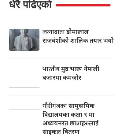
धेरै पढिएको
जग्गादाता
डोमालाल
राजवंशीको शालिक तयार भयो
भारतीय
मुद्रा ‘भारू’ नेपाली
बजारमा कमजाेर
गौरीगंजका
सामुदायिक
विद्यालयका कक्षा ९ मा
अध्ययनरत छात्राहरुलाई
साइकल वितरण