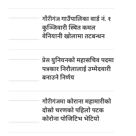
गौरीगंज
गाउँपालिका वार्ड नं. १
कुञ्जिवारी स्थित कमल
वेनियानी खोलामा तटबन्धन
प्रेस
युनियनकाे महासचिव पदमा
पत्रकार निराैलालाई उम्मेदवारी
बनाउने निर्णय
गाैरीगंजमा
काेराना महामारीकाे
दाेस्राे चरणकाे पहिलाे पटक
काेराेना पाेजिटिभ भेटियाे