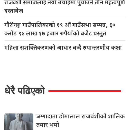
राजवंशी
समाजलाई नयाँ उचाईमा पुर्याउने तीन महत्वपूर्ण
दस्तावेज
गौरीगञ्ज
गाउँपालिकाको १९ औं गाउँसभा सम्पन्न, ६०
करोड ९४ लाख १७ हजार रुपैयाँको बजेट प्रस्तुत
महिला
सशक्तिकरणको आधार बन्दै रुपान्तरणीय कक्षा
धेरै पढिएको
जग्गादाता
डोमालाल राजवंशीको शालिक
तयार भयो