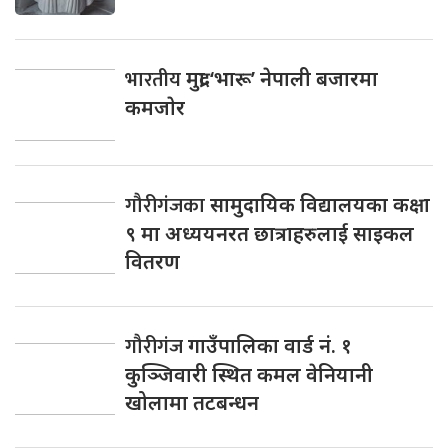
भारतीय
मुद्रा ‘भारू’ नेपाली बजारमा
कमजाेर
गौरीगंजका
सामुदायिक विद्यालयका कक्षा
९ मा अध्ययनरत छात्राहरुलाई साइकल
वितरण
गौरीगंज
गाउँपालिका वार्ड नं. १
कुञ्जिवारी स्थित कमल वेनियानी
खोलामा तटबन्धन