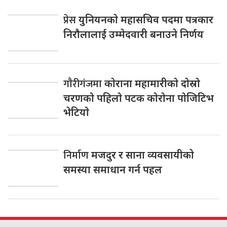
प्रेस
युनियनकाे महासचिव पदमा पत्रकार
निराैलालाई उम्मेदवारी बनाउने निर्णय
गाैरीगंजमा
काेराना महामारीकाे दाेस्राे
चरणकाे पहिलाे पटक काेराेना पाेजिटिभ
भेटियाे
निर्माण
मजदुर र साना व्यवसायीको
समस्या समाधान गर्न पहल