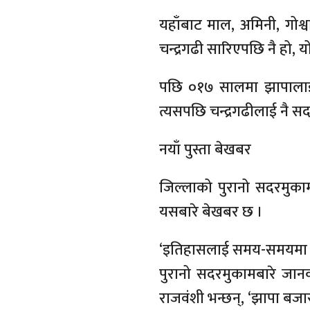
यहाँबाट माल, अमिनी, गोश्
चन्द्रगढी सारिएपछि नै हो, य
पछि ०१७ सालमा झापालाई 
त्यसपछि चन्द्रगढीलाई नै स
नयाँ पुस्ता बेखबर
जिल्लाको पुरानो सदरमुकामब
यसबारे बेखबर छ ।
‘इतिहासलाई समय-समयमा कोट्
पुरानो सदरमुकामबारे जानक
राजवंशी भन्छन्, ‘झापा बजा