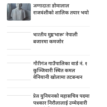
जग्गादाता
डोमालाल
राजवंशीको शालिक तयार भयो
भारतीय
मुद्रा ‘भारू’ नेपाली
बजारमा कमजाेर
गौरीगंज
गाउँपालिका वार्ड नं. १
कुञ्जिवारी स्थित कमल
वेनियानी खोलामा तटबन्धन
प्रेस
युनियनकाे महासचिव पदमा
पत्रकार निराैलालाई उम्मेदवारी