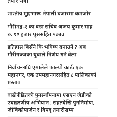
तयार भयो
भारतीय
मुद्रा ‘भारू’ नेपाली बजारमा कमजाेर
गौरीगञ्ज–१
का वडा सचिव अजय कुमार साह
रु. १० हजार घुससहित पक्राउ
इतिहास
बिर्सने कि भविष्य बनाउने ? अब
गौरीगञ्जका युवाले निर्णय गर्ने बेला
निर्वाचनअघि
एमालेले फाल्यो कार्डः एक
महानगर, एक उपमहानगरसहित ८ पालिकाको
प्रस्ताव
बाढीपीडितको
पुनर्स्थापनामा एसएन जेडीको
उदाहरणीय अभियान : राहतदेखि पुनर्निर्माण,
जीविकोपार्जन र विपद् तयारीसम्म