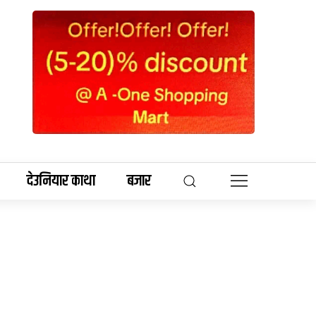
देउनियार काथा
बजार