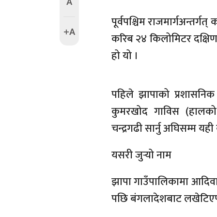
A
पूर्वपश्चिम राजमार्गअन्तर्
+A
करिब २४ किलोमिटर दक्षिणमा
हो यो ।
पहिले झापाको प्रशासनिक 
कुमरखोद गाविस (हालको 
चन्द्रगढी सार्नु अघिसम्म य
यसरी जुर्‍यो नाम
झापा गाउँपालिकामा आदिवा
पछि बंगलादेशबाट लखेटिएपछ