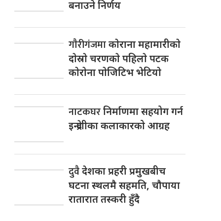
बनाउने निर्णय
गाैरीगंजमा
काेराना महामारीकाे
दाेस्राे चरणकाे पहिलाे पटक
काेराेना पाेजिटिभ भेटियाे
नाटकघर
निर्माणमा सहयोग गर्न
इन्द्रेणीका कलाकारको आग्रह
दुवै
देशका प्रहरी प्रमुखबीच
घटना स्थलमै सहमति, चाैपाया
रातारात तस्करी हुँदै