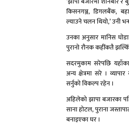
‘झापा बजारमा शनिबार र बु
किसनगञ्ज, डिगलबैंक, बहा
ल्याउने चलन थियो,’ उनी भन्छ
उनका अनुसार मानिस घोडा 
पुरानो रौनक कहींकतै झल्किँ
सदरमुकाम सरेपछि यहाँका 
अन्य क्षेत्रमा सरे । व्यापा
सर्नुको विकल्प रहेन ।
अहिलेको झापा बजारका पह
साना होटल, पुराना जस्तापा
बनाइएका घर ।