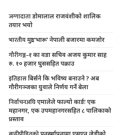
जग्गादाता
डोमालाल राजवंशीको शालिक
तयार भयो
भारतीय
मुद्रा ‘भारू’ नेपाली बजारमा कमजाेर
गौरीगञ्ज–१
का वडा सचिव अजय कुमार साह
रु. १० हजार घुससहित पक्राउ
इतिहास
बिर्सने कि भविष्य बनाउने ? अब
गौरीगञ्जका युवाले निर्णय गर्ने बेला
निर्वाचनअघि
एमालेले फाल्यो कार्डः एक
महानगर, एक उपमहानगरसहित ८ पालिकाको
प्रस्ताव
बाढीपीडितको
पुनर्स्थापनामा एसएन जेडीको