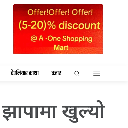
देउनियार काथा
बजार
, झापामा खुल्यो