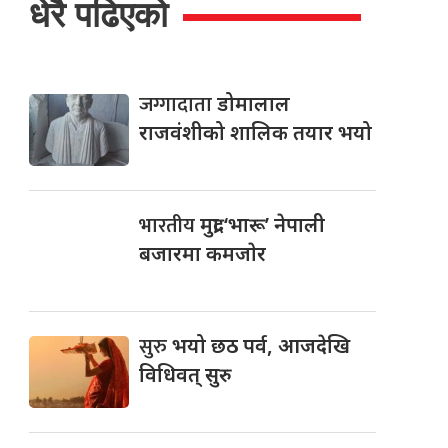
धेरै पढिएको
जग्गादाता
डोमालाल
राजवंशीको शालिक तयार भयो
भारतीय
मुद्रा ‘भारू’ नेपाली
बजारमा कमजाेर
सुरु
भयो छठ पर्व, आजदेखि
विधिवत् सुरु