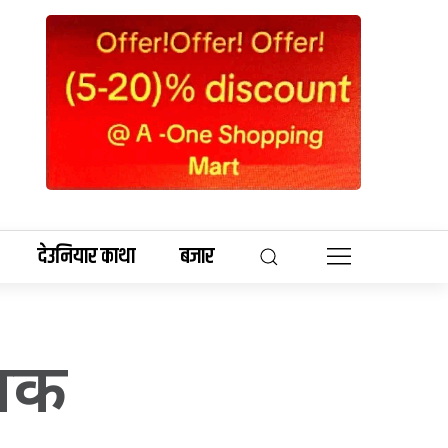
देउनियार काथा
बजार
ौनक