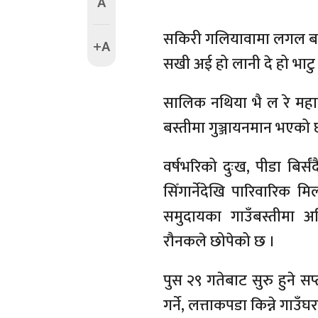
A
सकिरी गलियावामा लगल बजर
+A
सखी अई हो लानी दे हो भाट
सालिक नथिया भै ल रे महा
बस्तीमा गुञ्जायनमान भएको 
वर्षभरिको दुःख, पीडा बिर्
सिँगार्नेदेखि पारिवारिक 
समुदायका गाउँबस्तीमा अह
रौनकले छोपेको छ ।
पुस २९ गतेबाट सुरु हुने सप
गर्ने, लत्ताकपडा किन्ने गा