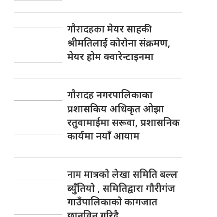
गाैरादहका
मेयर साहकी
श्रीमतिलाई काेराेना संक्रमण,
मेयर हाेम क्वारेन्टाइनमा
गाैरादह
नगरपालिकाका
प्रशासकिय अधिकृत ओझा
रतुवामाईमा सरूवा, प्रशासनिक
कार्यमा नयाँ आयाम
नाम
मात्रकाे लेखा समिति बल्ल
ब्युँतियाे , समितिद्वारा गाैरीगंज
गाउँपालिकाकाे कागजात
छानविन गरिदै