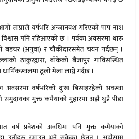
ो ताप्नाले वर्षभरि अन्जानवश गरिएको पाप नाश
िक विश्वास पनि रहिआएको छ । पर्वका अवसरमा थारु
ो बडघर (अगुवा) र चौकीदारसमेत चयन गर्दछन् ।
लाको ठाकुरद्वारा, बाँकेको बैजापुर गाविसस्थित
ार्मिकस्थलमा ठूलो मेला लाग्ने गर्दछ ।
का अवसरमा वर्षभरिको दुःख बिसाइरहेको अवस्था
ो समुदायका मुक्त कमैयाको मुहारमा अझै थुप्रै पीडा
ात वर्ष प्रवेशको अवधिमा पनि मुक्त कमैयाको
्दा उनीहरु रमाउन भने सकेका छैनन् । अझैसम्म