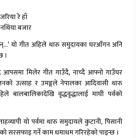
िया रे हाँ
ु नथिया बजार
न्…’ यो गीत अहिले थारु समुदायका घरआँगन अनि
छ ।
संदै आपसमा मिलेर गीत गाउँदै, नाच्दै आफ्नो गाउँघर
मिलनको उत्साह र उमङ्गले नेपालका आदिवासी थारु
िले बालबालिकादेखि वृद्धवृद्धालाई माघी पर्वको
्ताहव्यापी यो पर्वमा थारु समुदायले कुटानी, पिसानी
उँघरको सरसफाइ गर्ने काम धमाधम गरिरहेको पाइन्छ ।