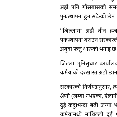
अझै पनि गाँसबासको समस्य
पुनःस्थापना हुन सकेको छैन 
“जिल्लामा अझै तीन हजा
पुनःस्थापना गराउन सरकारले
अगुवा फत्तु थारुको भनाइ छ
जिल्ला भूमिसुधार कार्याल
कमैयाको दरखास्त अझै छानब
सरकारको निर्णयअनुसार, त्
श्रेणी (जग्गा नभएका, ऐलान
दुई कट्ठाभन्दा बढी जग्ग
कमैयामध्ये माथिल्लो दुई श