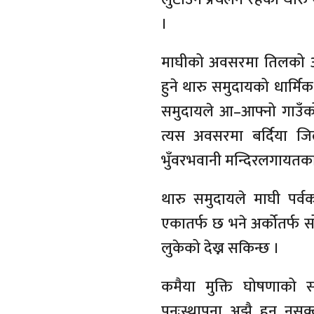
।
माघीको अवसरमा तिलको आग
हुने थारु समुदायको धार्म
समुदायले आ–आफ्नो गाउँक
त्यस अवसरमा बर्दिया जिल्
भुँवरभवानी मन्दिरलगायतका ध
थारु समुदायले माघी पर्व
एकातर्फ छ भने अर्कोतर्फ स
लुकेको देख्न सकिन्छ ।
कमैया मुक्ति घोषणाको स
पुनःस्थापना अझै हुन नसक