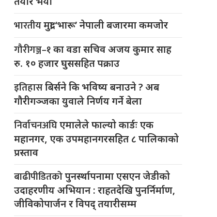
तयार भयो
भारतीय
मुद्रा ‘भारू’ नेपाली बजारमा कमजाेर
गौरीगञ्ज–१
का वडा सचिव अजय कुमार साह
रु. १० हजार घुससहित पक्राउ
इतिहास
बिर्सने कि भविष्य बनाउने ? अब
गौरीगञ्जका युवाले निर्णय गर्ने बेला
निर्वाचनअघि
एमालेले फाल्यो कार्डः एक
महानगर, एक उपमहानगरसहित ८ पालिकाको
प्रस्ताव
बाढीपीडितको
पुनर्स्थापनामा एसएन जेडीको
उदाहरणीय अभियान : राहतदेखि पुनर्निर्माण,
जीविकोपार्जन र विपद् तयारीसम्म