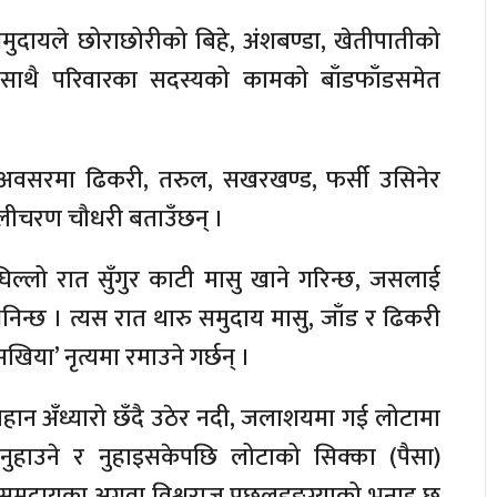
ुदायले छोराछोरीको बिहे, अंशबण्डा, खेतीपातीको
 साथै परिवारका सदस्यको कामको बाँडफाँडसमेत
 अवसरमा ढिकरी, तरुल, सखरखण्ड, फर्सी उसिनेर
ालीचरण चौधरी बताउँछन् ।
ल्लो रात सुँगुर काटी मासु खाने गरिन्छ, जसलाई
निन्छ । त्यस रात थारु समुदाय मासु, जाँड र ढिकरी
िया’ नृत्यमा रमाउने गर्छन् ।
िहान अँध्यारो छँदै उठेर नदी, जलाशयमा गई लोटामा
नुहाउने र नुहाइसकेपछि लोटाको सिक्का (पैसा)
ु समुदायका अगुवा विश्वराज पछलडङ्ग्याको भनाइ छ