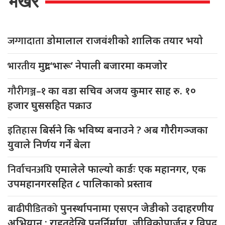
भर्खरै
जग्गादाता
डोमालाल राजवंशीको शालिक तयार भयो
भारतीय
मुद्रा ‘भारू’ नेपाली बजारमा कमजाेर
गौरीगञ्ज–१
का वडा सचिव अजय कुमार साह रु. १०
हजार घुससहित पक्राउ
इतिहास
बिर्सने कि भविष्य बनाउने ? अब गौरीगञ्जका
युवाले निर्णय गर्ने बेला
निर्वाचनअघि
एमालेले फाल्यो कार्डः एक महानगर, एक
उपमहानगरसहित ८ पालिकाको प्रस्ताव
बाढीपीडितको
पुनर्स्थापनामा एसएन जेडीको उदाहरणीय
अभियान : राहतदेखि पुनर्निर्माण, जीविकोपार्जन र विपद्