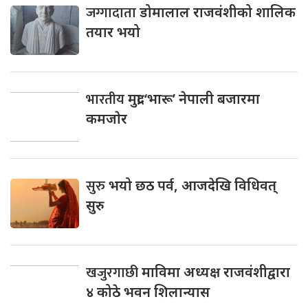
जग्गादाता
डोमालाल राजवंशीको शालिक
तयार भयो
भारतीय
मुद्रा ‘भारू’ नेपाली बजारमा
कमजाेर
सुरु
भयो छठ पर्व, आजदेखि विधिवत्
सुरु
खजुरगाछी
माविमा अध्यक्ष राजवंशीद्वारा
४ कोठे भवन शिलान्यास