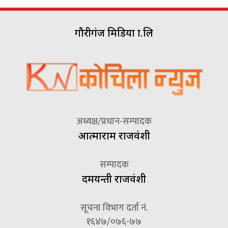
गौरीगंज मिडिया प्रा.लि
अध्यक्ष/प्रधान-सम्पादक
आत्माराम राजवंशी
सम्पादक
दमयन्ती राजवंशी
सूचना विभाग दर्ता नं.
१६४७/०७६-७७