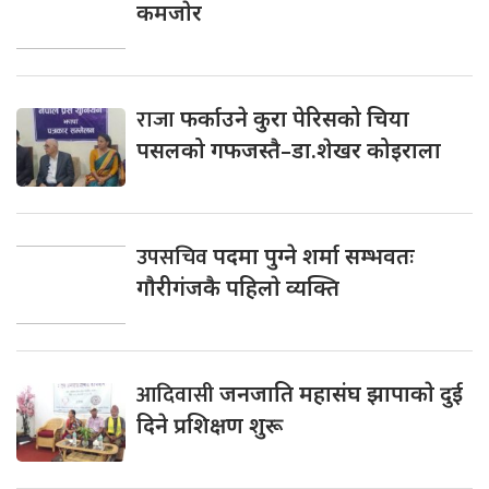
कमजाेर
राजा
फर्काउने कुरा पेरिसको चिया
पसलको गफजस्तै–डा.शेखर कोइराला
उपसचिव
पदमा पुग्ने शर्मा सम्भवतः
गाैरीगंजकै पहिलाे व्यक्ति
आदिवासी
जनजाति महासंघ झापाकाे दुई
दिने प्रशिक्षण शुरू