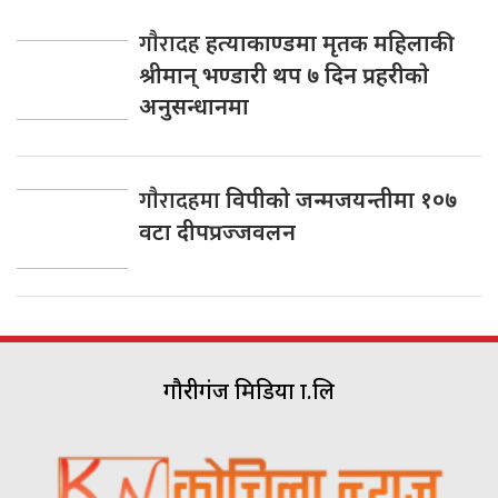
गाैरादह
हत्याकाण्डमा मृतक महिलाकी
श्रीमान् भण्डारी थप ७ दिन प्रहरीकाे
अनुसन्धानमा
गाैरादहमा
विपीकाे जन्मजयन्तीमा १०७
वटा दीपप्रज्जवलन
गौरीगंज मिडिया प्रा.लि