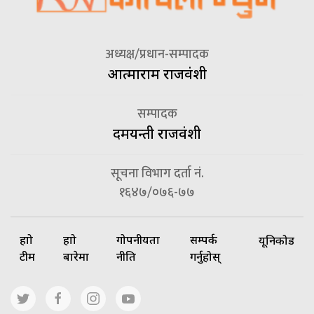
अध्यक्ष/प्रधान-सम्पादक
आत्माराम राजवंशी
सम्पादक
दमयन्ती राजवंशी
सूचना विभाग दर्ता नं.
१६४७/०७६-७७
हाम्रो
हाम्रो
गोपनीयता
सम्पर्क
यूनिकोड
टीम
बारेमा
नीति
गर्नुहोस्